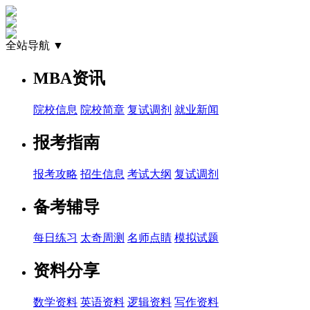
全站导航 ▼
MBA资讯
院校信息
院校简章
复试调剂
就业新闻
报考指南
报考攻略
招生信息
考试大纲
复试调剂
备考辅导
每日练习
太奇周测
名师点睛
模拟试题
资料分享
数学资料
英语资料
逻辑资料
写作资料