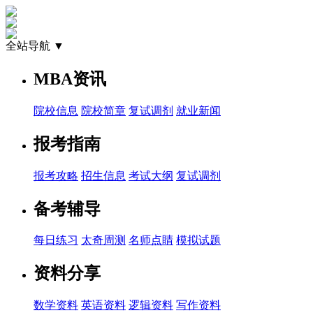
全站导航 ▼
MBA资讯
院校信息
院校简章
复试调剂
就业新闻
报考指南
报考攻略
招生信息
考试大纲
复试调剂
备考辅导
每日练习
太奇周测
名师点睛
模拟试题
资料分享
数学资料
英语资料
逻辑资料
写作资料